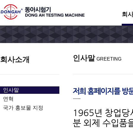
회
인사말
회사소개
GREETING
인사말
연혁
국가 홍보물 지정
1965년 창업당
분 외제 수입품