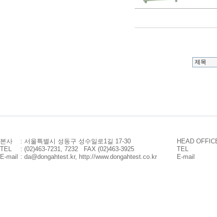
본사
: 서울특별시 성동구 성수일로1길 17-30
HEAD OFFIC
TEL
: (02)463-7231, 7232 FAX (02)463-3925
TEL
E-mail
: da@dongahtest.kr, http://www.dongahtest.co.kr
E-mail