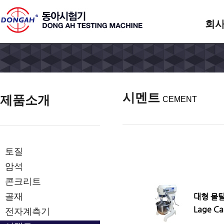
회
시멘트
제품소개
CEMENT
토질
암석
콘크리트
골재
대형 몰탈
Lage Ca
전자계측기