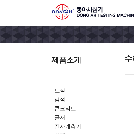
수
제품소개
토질
암석
콘크리트
골재
전자계측기