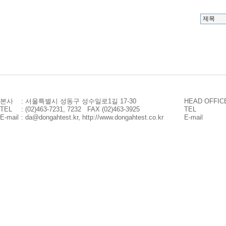
본사
: 서울특별시 성동구 성수일로1길 17-30
HEAD OFFIC
TEL
: (02)463-7231, 7232 FAX (02)463-3925
TEL
E-mail
: da@dongahtest.kr, http://www.dongahtest.co.kr
E-mail