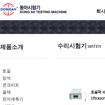
회
수리시험기
제품소개
WATER
토질
암석
콘크리트
골재
초음파 수
Ultraso
전자계측기